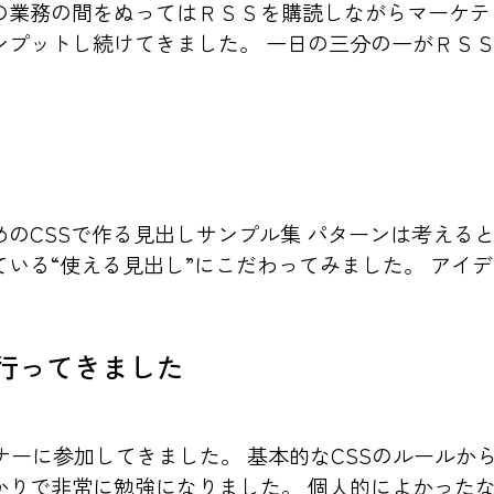
の業務の間をぬってはＲＳＳを購読しながらマーケテ
プットし続けてきました。 一日の三分の一がＲＳＳリ
のCSSで作る見出しサンプル集 パターンは考える
る“使える見出し”にこだわってみました。 アイデア
に行ってきました
ミナーに参加してきました。 基本的なCSSのルールから
りで非常に勉強になりました。 個人的によかったなぁ