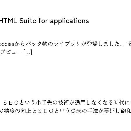
uite for applications
goodiesからパック物のライブラリが登場しました。 その名もDHT
ビュー […]
、ＳＥＯという小手先の技術が通用しなくなる時代に
の精度の向上とＳＥＯという従来の手法が蔓延し飽和状