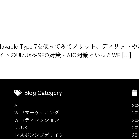
vable Type 7を使ってみてメリット、デメリッ
のUI/UXやSEO対策・AIO対策といったWE […]
Blog Category
AI
20
WEBマーケティング
20
WEBディレクション
20
UI/UX
201
レスポンシブデザイン
20