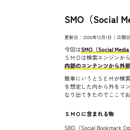
SMO（Social Me
更新日：2006年12月1日｜公開日：
今回は
SMO（Social Media 
ＳＭＯは検索エンジンからのマー
内部のコンテンツから外
簡単にいうとＳＥＭが検
を想定した内から外をコン
なり出てきたのでここで
ＳＭＯに含まれる物
SBO（Social Bookma