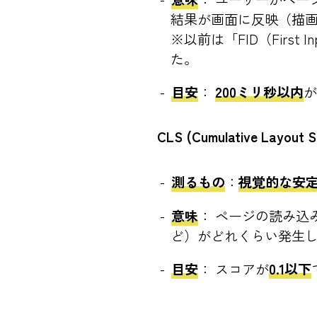
結果が画面に反映（描
※以前は「FID（First
た。
目安
：
200ミリ秒以内
CLS (Cumulative Layout S
測るもの
：
視覚的な安
意味
： ページの読み
ど）がどれくらい発生
目安
： スコアが
0.1以下