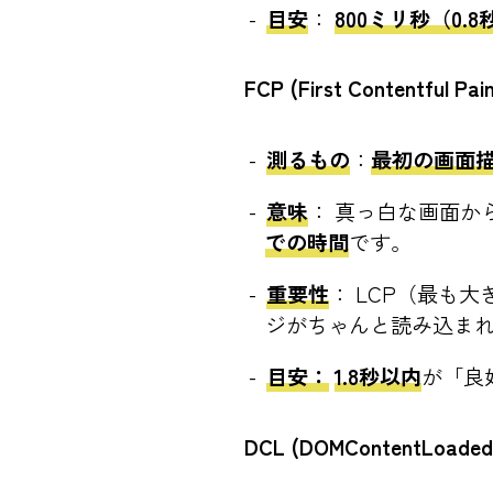
目安
：
800ミリ秒（0.
FCP (First Contentful Pai
測るもの
：
最初の画面
意味
： 真っ白な画面か
での時間
です。
重要性
： LCP（最も
ジがちゃんと読み込ま
目安：
1.8秒以内
が「良
DCL (DOMContentLoaded