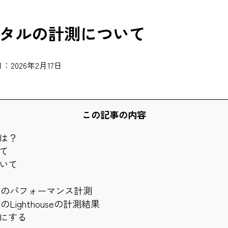
タルの計測について
：2026年2月17日
この記事の内容
は？
て
いて
lopersのパフォーマンス計測
persのLighthouseの計測結果
にする