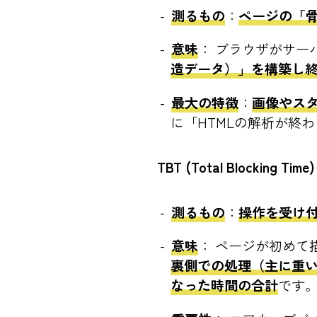
測るもの
：
ページの「
意味
： ブラウザがサー
造データ）」を構築し
最大の特徴
：
画像やス
に「HTMLの解析が終
TBT (Total Blocking Time)
測るもの
：
操作を受け
意味
： ページが初めて
裏側での処理（主に重いJ
なった時間の合計
です