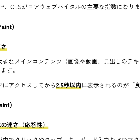
INP、CLSがコアウェブバイタルの主要な指数になり
Paint)
速さ
も大きなメインコンテンツ（画像や動画、見出しのテ
ります。
ジにアクセスしてから
2.5秒以内
に表示されるのが「
aint)
応の速さ（応答性）
ージ内でクリックやタップ、キーボード入力などのア