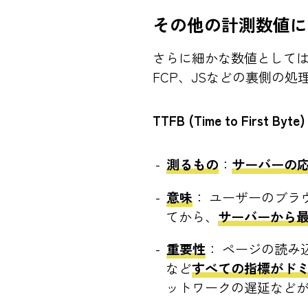
その他の計測数値に
さらに細かな数値としては
FCP、JSなどの裏側の処
TTFB (Time to First Byte)
測るもの
：
サーバーの
意味
： ユーザーのブラ
てから、
サーバーから最
重要性
： ページの読み
など
すべての指標がド
ットワークの遅延など