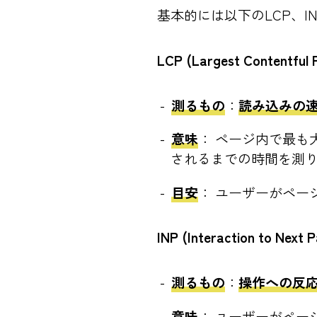
基本的には以下のLCP、
LCP (Largest Contentful 
測るもの
：
読み込みの
意味
： ページ内で最
されるまでの時間を測
目安
： ユーザーがペー
INP (Interaction to Next P
測るもの
：
操作への反
意味
： ユーザーがペ