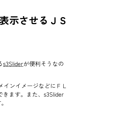
表示させるＪＳ
る
s3Slider
が便利そうなの
のメインイメージなどにＦＬ
す。また、s3Slider
す。