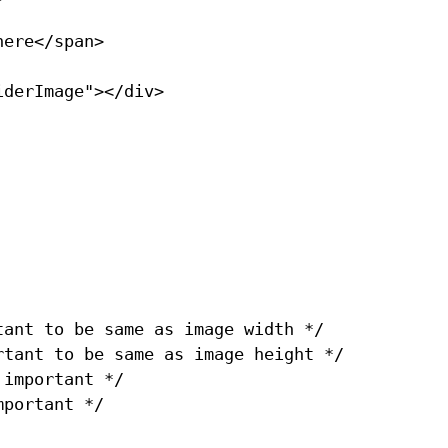
ere</span>

derImage"></div>

ant to be same as image width */

rtant to be same as image height */

important */

portant */
