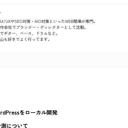
ク
UI/UXやSEO対策・AIO対策といったWEB関連が専門。
制作会社でプランナー・ディレクターとして活動。
でギター、ベース、ドラムなど。
山も好きでよく行ってます。
yでWordPressをローカル開発
計測について