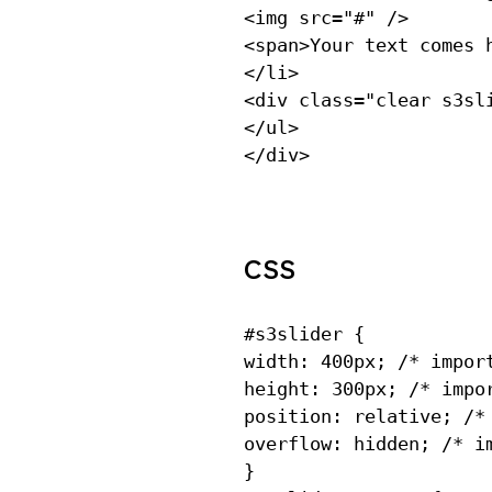
<img src="#" />

<span>Your text comes h
</li>

<div class="clear s3sli
</ul>

CSS
#s3slider {

width: 400px; /* import
height: 300px; /* impo
position: relative; /* 
overflow: hidden; /* im
}
