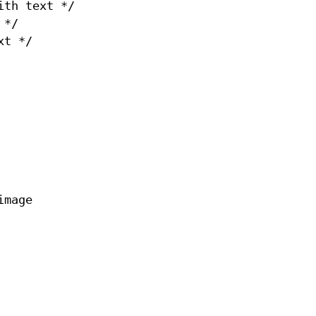
th text */

*/

t */

mage
