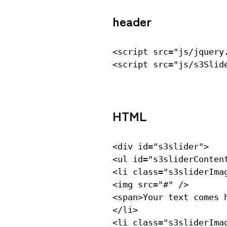
header
<script src="js/jquery
HTML
<div id="s3slider">

<ul id="s3sliderContent
<li class="s3sliderImag
<img src="#" />

<span>Your text comes h
</li>

<li class="s3sliderImag