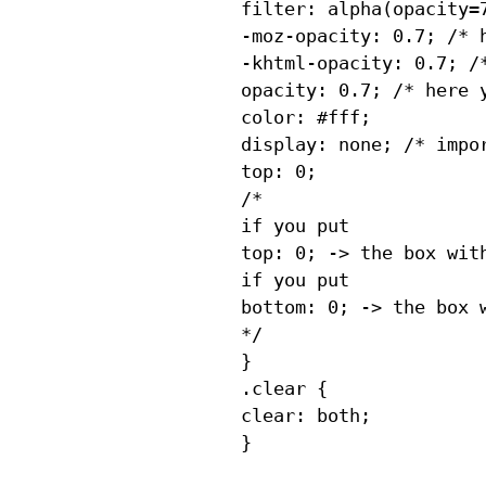
filter: alpha(opacity=
-moz-opacity: 0.7; /* 
-khtml-opacity: 0.7; /
opacity: 0.7; /* here 
color: #fff;

display: none; /* impor
top: 0;

/*

if you put

top: 0; -> the box wit
if you put

bottom: 0; -> the box 
*/

}

.clear {

clear: both;
