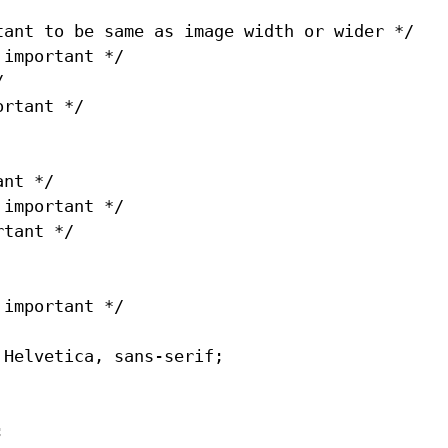
tant to be same as image width or wider */

important */



rtant */

nt */

important */

tant */

important */

Helvetica, sans-serif;


