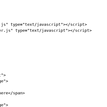
.js" type="text/javascript"></script>

">

e">

ere</span>

e">
