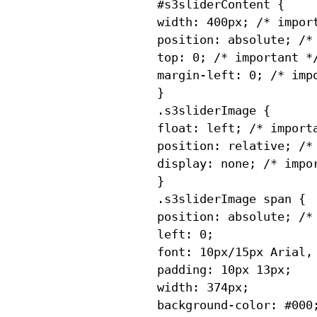
#s3sliderContent {

width: 400px; /* impor
position: absolute; /* 
top: 0; /* important */
margin-left: 0; /* impo
}

.s3sliderImage {

float: left; /* importa
position: relative; /* 
display: none; /* impor
}

.s3sliderImage span {

position: absolute; /* 
left: 0;

font: 10px/15px Arial, 
padding: 10px 13px;

width: 374px;

background-color: #000;