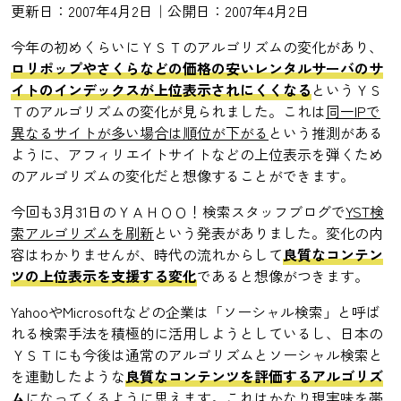
更新日：2007年4月2日｜公開日：2007年4月2日
今年の初めくらいにＹＳＴのアルゴリズムの変化があり、
ロリポップやさくらなどの価格の安いレンタルサーバのサ
イトのインデックスが上位表示されにくくなる
というＹＳ
Ｔのアルゴリズムの変化が見られました。これは
同一IPで
異なるサイトが多い場合は順位が下がる
という推測がある
ように、アフィリエイトサイトなどの上位表示を弾くため
のアルゴリズムの変化だと想像することができます。
今回も3月31日のＹＡＨＯＯ！検索スタッフブログで
YST検
索アルゴリズムを刷新
という発表がありました。変化の内
容はわかりませんが、時代の流れからして
良質なコンテン
ツの上位表示を支援する変化
であると想像がつきます。
YahooやMicrosoftなどの企業は「ソーシャル検索」と呼ば
れる検索手法を積極的に活用しようとしているし、日本の
ＹＳＴにも今後は通常のアルゴリズムとソーシャル検索と
を連動したような
良質なコンテンツを評価するアルゴリズ
ム
になってくるように思えます。これはかなり現実味を帯