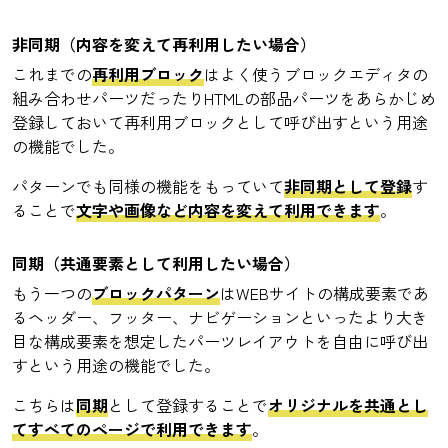
非同期（内容を変えて再利用したい場合）
これまでの
再利用ブロック
はよく使うブロックエディタの
組み合わせパーツだったりHTMLの部品パーツをあらかじめ
登録しておいて再利用ブロックとして呼び出すという用途
の機能でした。
パターンでも同様の機能をもっていて
非同期として登録
す
ることで
文字や画像など内容を変えて利用できます
。
同期（共通要素として利用したい場合）
もう一つの
ブロックパターン
はWEBサイトの構成要素であ
るヘッダー、フッター、ナビゲーションといったより大き
目な構成要素を想定したパーツレイアウトを自由に呼び出
すという用途の機能でした。
こちらは
同期
として登録することで
オリジナルを共通とし
てすべてのページで利用できます
。