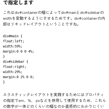
で指定します
これはdiv#containerの幅によってdiv#mainとdiv#sidebarの
widthを変動するようにさせるためです。div#containerの内
部はリキッドレイアウトということですね。
div#main {

float:left;

width:59%;

margin:0 0 0 4%;

}

div#sidebar {

float:right;

width:29%;

margin:0 2% 0 0;

エラスティックレイアウトを実践するためにはプロパティ
の指定でem、%、 pxなどを併用して使用するため、これら
の数字が一体どのくらいの幅なのか直感的にわかりにくい