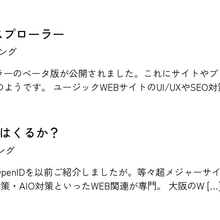
クスプローラー
ング
プローラーのベータ版が公開されました。これにサイトや
です。 ユージックWEBサイトのUI/UXやSEO対策
代はくるか？
ング
OpenIDを以前ご紹介しましたが。等々超メジャー
対策・AIO対策といったWEB関連が専門。 大阪のW […