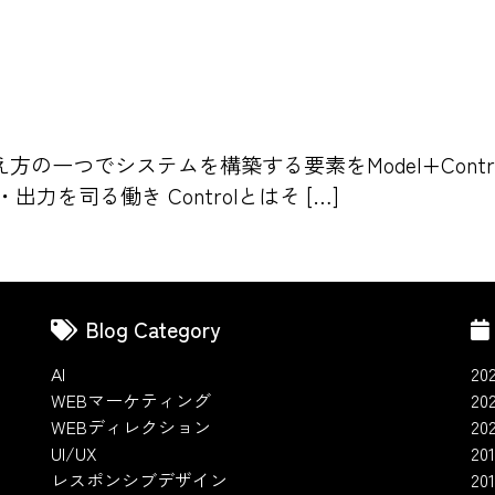
一つでシステムを構築する要素をModel+Control
力を司る働き Controlとはそ […]
Blog Category
AI
20
WEBマーケティング
20
WEBディレクション
20
UI/UX
201
レスポンシブデザイン
20