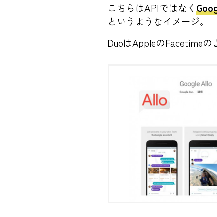
こちらはAPIではなく
Go
というようなイメージ。
DuoはAppleのFace