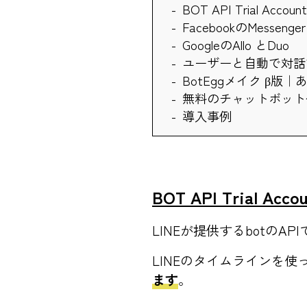
BOT API Trial Accou
FacebookのMessen
GoogleのAllo とDuo
ユーザーと自動で対話
BotEggメイク β版｜
無料のチャットボット作
導入事例
BOT API Trial Acc
LINEが提供するbotの
LINEのタイムラインを
ます
。