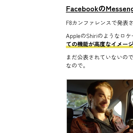
FacebookのMesse
F8カンファレンスで発表され
AppleのShiriのよ
ての機能が高度なイメー
まだ公表されていないので
なので。