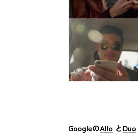
Googleの
Allo
と
Duo