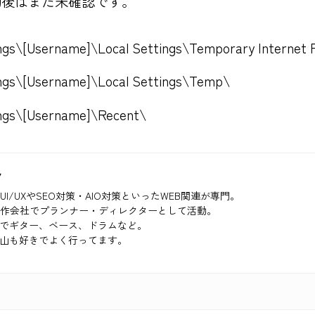
動後はまだ未確認です。
ngs\[Username]\Local Settings\Temporary Internet F
ings\[Username]\Local Settings\Temp\
ings\[Username]\Recent\
ク
UI/UXやSEO対策・AIO対策といったWEB関連が専門。
制作会社でプランナー・ディレクターとして活動。
でギター、ベース、ドラムなど。
山も好きでよく行ってます。