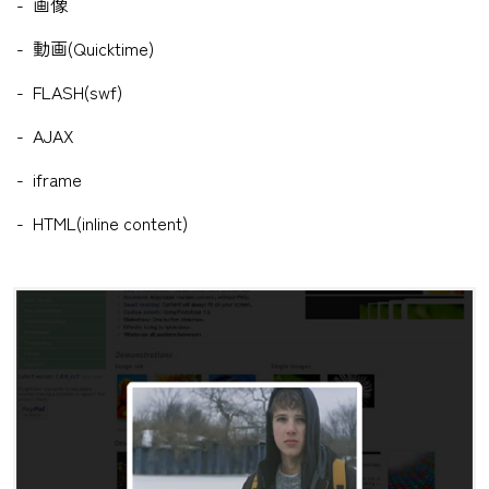
画像
動画(Quicktime)
FLASH(swf)
AJAX
iframe
HTML(inline content)