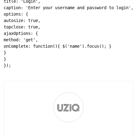
title: 'Login',

caption: 'Enter your username and password to login',

options: {

autosize: true,

topclose: true,

ajaxOptions: {

method: 'get',

onComplete: function(){ $('name').focus(); }

}

}
