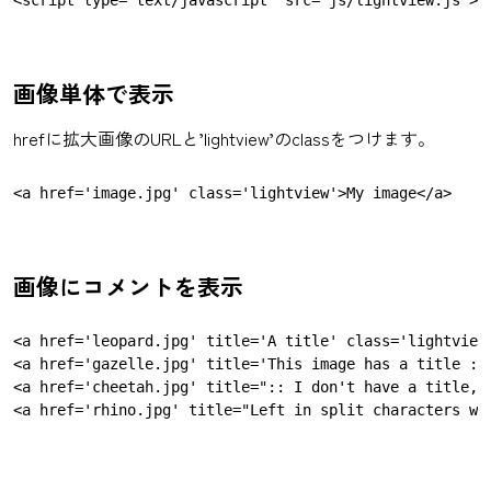
画像単体で表示
hrefに拡大画像のURLと’lightview’のclassをつけます。
画像にコメントを表示
<a href='leopard.jpg' title='A title' class='lightview'
<a href='gazelle.jpg' title='This image has a title :: 
<a href='cheetah.jpg' title=":: I don't have a title, j