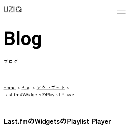
UZIQ
Blog
ブログ
Home
Blog
アウトプット
Last.fmのWidgetsのPlaylist Player
Last.fmのWidgetsのPlaylist Player