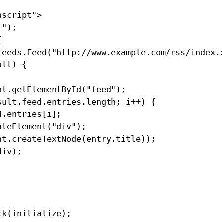
script">

");



feeds.Feed("http://www.example.com/rss/index.x
lt) {

t.getElementById("feed");

ult.feed.entries.length; i++) {

.entries[i];

teElement("div");

t.createTextNode(entry.title));

iv);

k(initialize);
