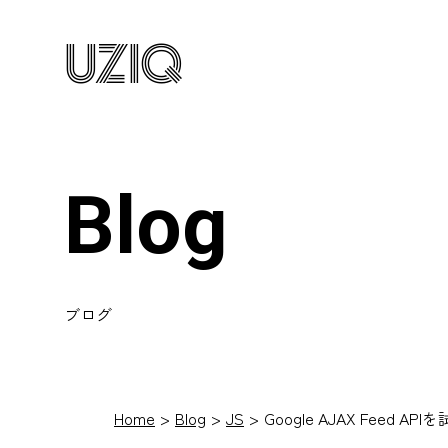
UZIQ
Blog
ブログ
Home
Blog
JS
Google AJAX Feed A