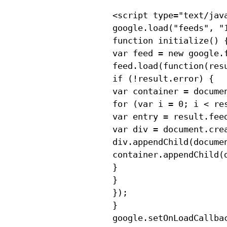
<script type="text/java
google.load("feeds", "1
function initialize() {
var feed = new google.
feed.load(function(resu
if (!result.error) {

var container = documen
for (var i = 0; i < res
var entry = result.feed
var div = document.crea
div.appendChild(documen
container.appendChild(d
}

}

});

}

google.setOnLoadCallbac