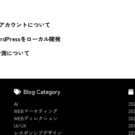
spaceアカウントについて
yでWordPressをローカル開発
計測について
Blog Category
AI
20
WEBマーケティング
20
WEBディレクション
20
UI/UX
201
レスポンシブデザイン
20