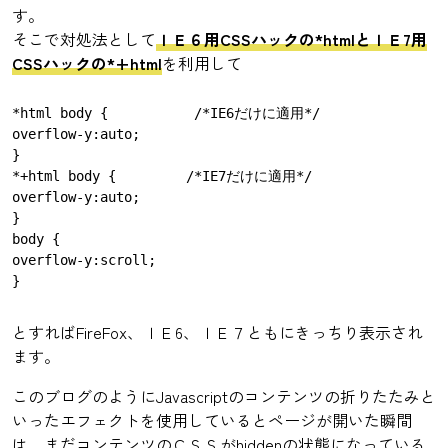
す。
そこで対処法として
ＩＥ６用CSSハックの*htmlとＩＥ7用
CSSハックの*+html
を利用して
*html body {  　　　　　/*IE6だけに適用*/

overflow-y:auto;

}

*+html body {　　　　　/*IE7だけに適用*/

overflow-y:auto;

}

body {

overflow-y:scroll;

とすればFireFox、ＩＥ6、ＩＥ７ともにきっちり表示され
ます。
このブログのようにJavascriptのコンテンツの折りたたみと
いったエフェクトを使用しているとページが開いた瞬間
は、まだコンテンツのＣＳＳがhiddenの状態になっている