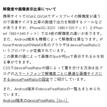
解像度や画像表示比率について
携帯サイトでVGAとQVGAでディスプレイの解像度が違う
ので画像サイズを比率の数値で出力を制御するツールなど
がありますが、iPhone3G-3GS1（480×320ドット）とiPhon
e4（960×640ドット）では4倍の解像度の違いがあります。
また、Android端末も機種によって解像度は異なります。iP
honeやAndroidのWebKit系のブラウザはdevicePixelRatioと
いうプロパティが定義されています。
この要素の値によって画像の1pxが何pxで表示されるかを知
る事ができます。
CSSでdevicePixelRatioの値によって書き分ける方法は当ブ
ログの
スマートフォンで解像度ごとに最適な画像サイズに
するdevicePixelRatioの設定
でご紹介しています。
また、Android端末のdevicePixelRatioの一覧もまとめられ
ています。
Android端末のdevicePixelRatio［to-r］