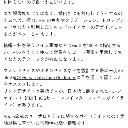
に困らないので良いかと思います。
また解像度だけではなく、横向きにも対応しようとするの
であれば、極力CSS3の角丸やグラデーション、ドロップシ
ャドウなどを利用したリキッドレイアウトのデザインにす
るのがベターといえます。
横幅一杯を使うメイン画像などはwidthを100％に指定する
か、PNGをうまく使って背景をリピート画像で用意してお
くなどのテクニックが有効になります。
フォントサイズやボタンサイズなどを設計する際は一度Ap
pleの
iOS Human Interface Guidelines
に目を通して置くこと
をオススメします。
リンク元サイトは英語ですが、日本語に翻訳されたPDFフ
ァイル（
【PDF】iOSヒューマンインターフェイスガイドラ
イン
）があります。
Apple公式のユーザビリティに関するガイドラインなので実
験結果に基づいた信頼性の高い情報です。