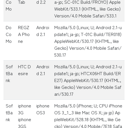
Co
Tab
d 2.2
a-jp; SC-01C Build/FROYO) Apple
Mo
WebKit/533.1 (KHTML, like Gecko)
Version/4.0 Mobile Safari/533.1
Do
REGZ
Androi
Mozilla/5.0 (Linux; U; Android 2.1-u
Co
A Pho
d 2.1
pdate1; ja-jp; T-01C Build/TER018)
Mo
ne
AppleWebKit/530.17 (KHTML, like
Gecko) Version/4.0 Mobile Safari/
530.17
Sof
HTC D
Androi
Mozilla/5.0 (Linux; U; Android 2.1-u
tBa
esire
d 2.1
pdate1; ja-jp; HTCX06HT Build/ER
nk
E27) AppleWebKit/530.17 (KHTML,
like Gecko) Version/4.0 Mobile Saf
ari/530.17
Sof
iphone
iphone
Mozilla/5.0 (iPhone; U; CPU iPhone
tBa
3G
OS3
OS 3_1_3 like Mac OS X; ja-jp) Ap
nk
iphone
pleWebKit/528.18 (KHTML, like Ge
3GS
cko) Version/4.0 Mobile/7E18 Safa