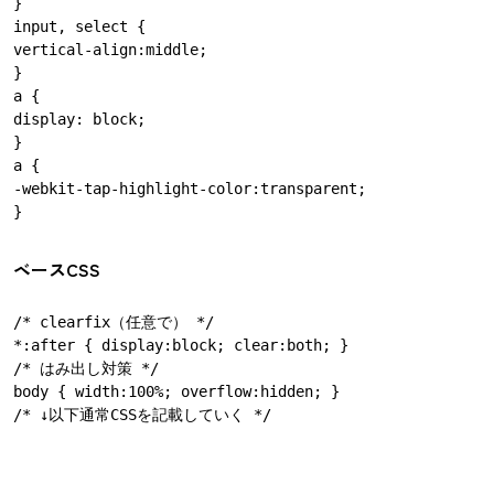
}

input, select {

vertical-align:middle;

}

a {

display: block;

}

a {

-webkit-tap-highlight-color:transparent;

ベースCSS
/* clearfix（任意で） */

*:after { display:block; clear:both; }

/* はみ出し対策 */

body { width:100%; overflow:hidden; }
