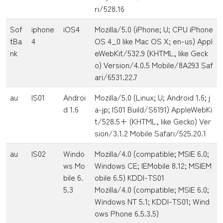
ri/528.16
Sof
iphone
iOS4
Mozilla/5.0 (iPhone; U; CPU iPhone
tBa
4
OS 4_0 like Mac OS X; en-us) Appl
nk
eWebKit/532.9 (KHTML, like Geck
o) Version/4.0.5 Mobile/8A293 Saf
ari/6531.22.7
au
IS01
Androi
Mozilla/5.0 (Linux; U; Android 1.6; j
d 1.6
a-jp; IS01 Build/S6191) AppleWebKi
t/528.5+ (KHTML, like Gecko) Ver
sion/3.1.2 Mobile Safari/525.20.1
au
IS02
Windo
Mozilla/4.0 (compatible; MSIE 6.0;
ws Mo
Windows CE; IEMobile 8.12; MSIEM
bile 6.
obile 6.5) KDDI-TS01
5.3
Mozilla/4.0 (compatible; MSIE 6.0;
Windows NT 5.1; KDDI-TS01; Wind
ows Phone 6.5.3.5)