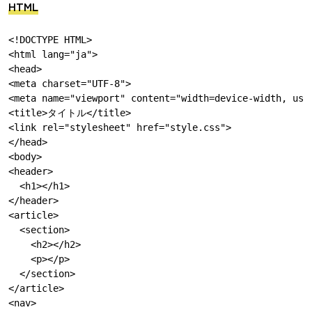
HTML
<!DOCTYPE HTML>

<html lang="ja">

<head>

<meta charset="UTF-8">

<meta name="viewport" content="width=device-width, user
<title>タイトル</title>

<link rel="stylesheet" href="style.css">

</head>

<body>

<header>

  <h1></h1>

</header>

<article>

  <section>

    <h2></h2>

    <p></p>

  </section>

</article>

<nav>
