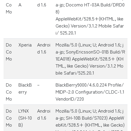
Co
A
d 1.6
a-jp; Docomo HT-03A Build/DRD0
Mo
8)
AppleWebKit/528.5+(KHTML, like
Gecko) Version/3.1.2 Mobile Safar
i/ 525.20.1
Do
Xperia
Androi
Mozilla/5.0 (Linux; U; Android 1.6; j
Co
d 1.6
a-jp; SonyEricssonSO-01B Build/R
Mo
1EA018) AppleWebKit/528.5+ (KH
TML, like Gecko) Version/3.1.2 Mo
bile Safari/525.20.1
Do
BlackB
–
BlackBerry9000/4.6.0.224 Profile/
Co
erry
MIDP-2.0 Configuration/CLDC-1.1
Mo
VendorID/220
Do
LYNX
Androi
Mozilla/5.0 (Linux; U; Android 1.6; j
Co
(SH-10
d 1.6
a-jp; SH-10B Build/S7023) AppleW
Mo
B)
ebKit/528.5+ (KHTML, like Gecko)