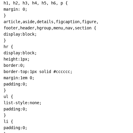
h1, h2, h3, h4, h5, h6, p {

margin: 0;

}

article,aside,details,figcaption,figure,

footer,header,hgroup,menu,nav,section {

display:block;

}

hr {

display:block;

height:1px;

border:0;

border-top:1px solid #cccccc;

margin:1em 0;

padding:0;

}

ul {

list-style:none;

padding:0;

}

li {

padding:0;
