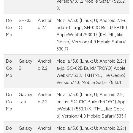
Version/3.1.2 Mobile Safari/525.2
0.1
Do
SH-03
Androi
Mozilla/5.0 (Linux; U; Android 2.1-u
Co
C
d 2.1
pdate1; ja-jp; SH-03C Build/SB110)
Mo
AppleWebKit/530.17 (KHTML, like
Gecko) Version/4.0 Mobile Safari/
530.17
Do
Galaxy
Androi
Mozilla/5.0 (Linux; U; Android 2.2; j
Co
S
d 2.2
a-jp; SC-02B Build/FROYO) Apple
Mo
WebKit/533.1 (KHTML, like Gecko)
Version/4.0 Mobile Safari/533.1
Do
Galaxy
Androi
Mozilla/5.0 (Linux; U; Android 2.2;
Co
Tab
d 2.2
en-us; SC-01C Build/FROYO) Appl
Mo
eWebKit/533.1 (KHTML, like Geck
o) Version/4.0 Mobile Safari/533.1
Do
Galaxy
Androi
Mozilla/5.0 (Linux; U; Android 2.2; j