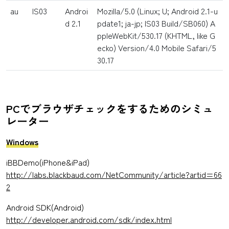
au
IS03
Androi
Mozilla/5.0 (Linux; U; Android 2.1-u
d 2.1
pdate1; ja-jp; IS03 Build/SB060) A
ppleWebKit/530.17 (KHTML, like G
ecko) Version/4.0 Mobile Safari/5
30.17
PCでブラウザチェックをするためのシミュ
レーター
Windows
iBBDemo(iPhone&iPad)
http://labs.blackbaud.com/NetCommunity/article?artid=66
2
Android SDK(Android)
http://developer.android.com/sdk/index.html