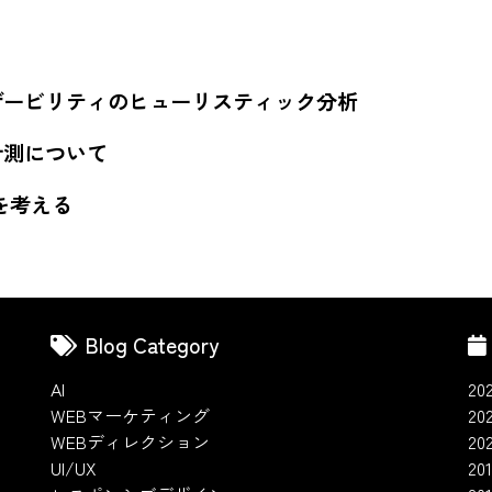
ーザービリティのヒューリスティック分析
計測について
を考える
Blog Category
AI
20
WEBマーケティング
20
WEBディレクション
20
UI/UX
201