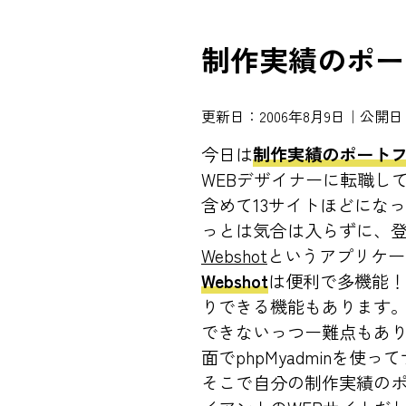
制作実績のポー
更新日：2006年8月9日｜公開日：
今日は
制作実績のポート
WEBデザイナーに転職し
含めて13サイトほどにな
っとは気合は入らずに、登
Webshot
というアプリケー
Webshot
は便利で多機能！
りできる機能もあります
できないっつー難点もあり
面でphpMyadminを
そこで自分の制作実績の