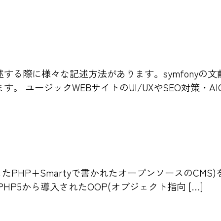
する際に様々な記述方法があります。symfonyの
ユージックWEBサイトのUI/UXやSEO対策・AIO 
としたPHP+Smartyで書かれたオープンソースのCM
P5から導入されたOOP(オブジェクト指向 […]