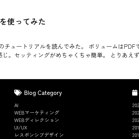
ryを使ってみた
ークのチュートリアルを読んでみた。 ボリュームはPDF
。セッティングがめちゃくちゃ簡単。 とりあえずXM
Blog Category
AI
20
WEBマーケティング
20
WEBディレクション
20
UI/UX
201
レスポンシブデザイン
20