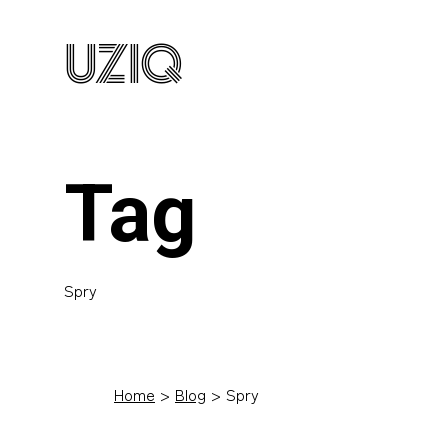
UZIQ
Tag
Spry
Home
Blog
Spry