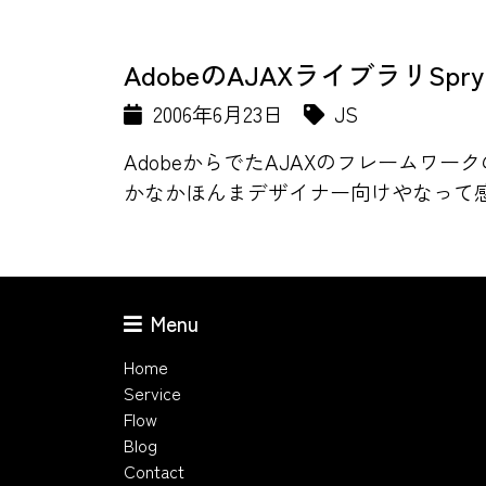
AdobeのAJAXライブラリSp
2006年6月23日
JS
AdobeからでたAJAXのフレームワ
かなかほんまデザイナー向けやなって感じ
Menu
Home
Service
Flow
Blog
Contact