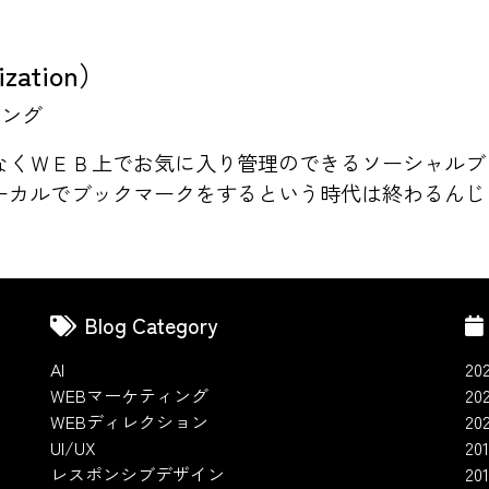
ization）
ィング
なくＷＥＢ上でお気に入り管理のできるソーシャルブ
カルでブックマークをするという時代は終わるんじゃ
Blog Category
AI
20
WEBマーケティング
20
WEBディレクション
20
UI/UX
201
レスポンシブデザイン
20