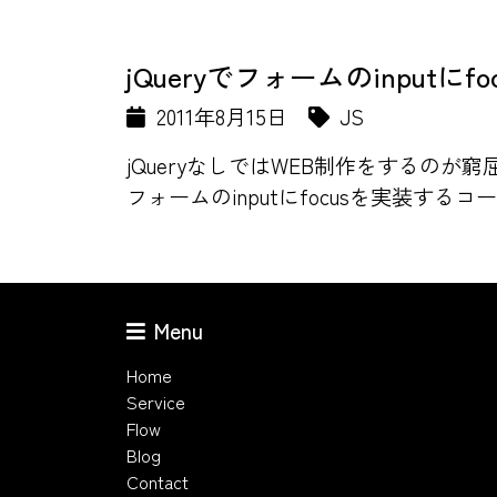
jQueryでフォームのinputに
2011年8月15日
JS
jQueryなしではWEB制作をするのが窮
フォームのinputにfocusを実装する
Menu
Home
Service
Flow
Blog
Contact