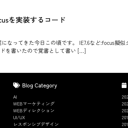
focusを実装するコード
屈になってきた今日この頃です。 IE7.6など:focus擬
コードを書いたので覚書として書い […]
Blog Category
AI
20
WEBマーケティング
20
WEBディレクション
20
UI/UX
201
レスポンシブデザイン
20