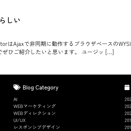
素晴らしい
KeditorはAjaxで非同期に動作するブラウザベースのW
ぜひご紹介したいと思います。 ユージッ […]
Blog Category
AI
20
WEBマーケティング
20
WEBディレクション
20
UI/UX
201
レスポンシブデザイン
20