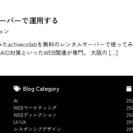
タルサーバーで運用する
ョン
activecollabを無料のレンタルサーバーで使っ
・AIO対策といったWEB関連が専門。 大阪の […]
Blog Category
AI
20
WEBマーケティング
20
WEBディレクション
20
UI/UX
201
レスポンシブデザイン
20