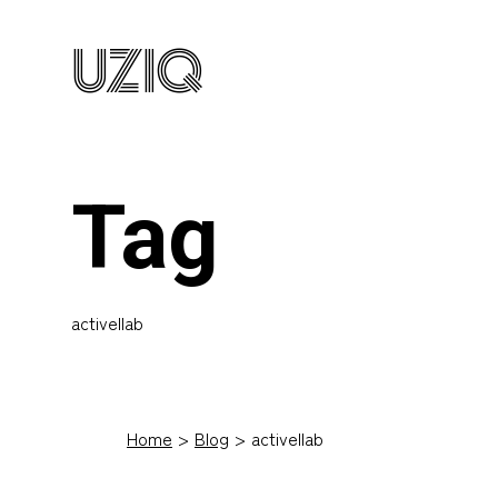
UZIQ
Tag
activellab
Home
Blog
activellab