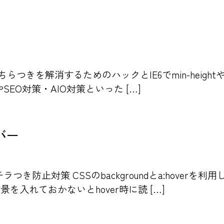
つきを解消するためのハックとIE6でmin-heightやm
SEO対策・AIO対策といった […]
バー
き防止対策 CSSのbackgroundとa:hover
景を入れておかないとhover時に読 […]