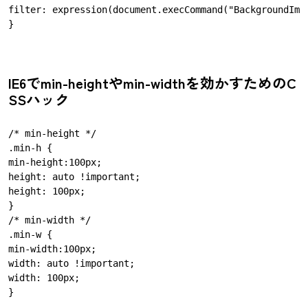
filter: expression(document.execCommand("BackgroundImag
IE6でmin-heightやmin-widthを効かすためのC
SSハック
/* min-height */

.min-h {

min-height:100px;

height: auto !important;

height: 100px;

}

/* min-width */

.min-w {

min-width:100px;

width: auto !important;

width: 100px;
