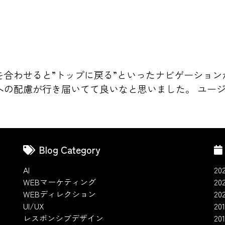
を合わせると”トップに戻る”といったナビゲーショ
の配慮が行き届いてて良いなと思いました。 ユージック
Blog Category
AI
20
WEBマーケティング
20
WEBディレクション
20
UI/UX
201
レスポンシブデザイン
20