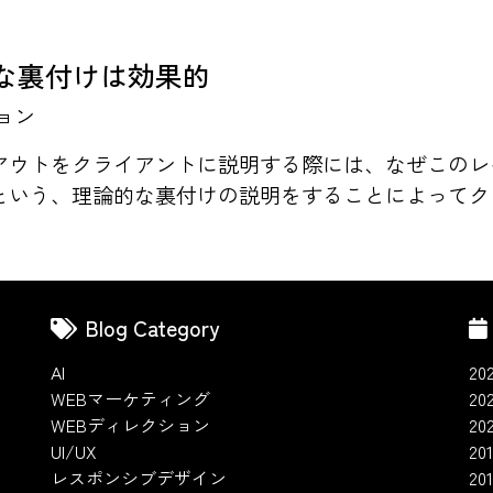
な裏付けは効果的
ョン
アウトをクライアントに説明する際には、なぜこのレ
いう、理論的な裏付けの説明をすることによってクラ
Blog Category
AI
20
WEBマーケティング
20
WEBディレクション
20
UI/UX
201
レスポンシブデザイン
20