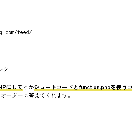
.com/feed/

ンク
HPにして
とか
ショートコードとfunction.phpを使
なオーダーに答えてくれます。