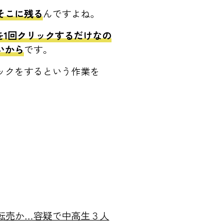
そこに残る
んですよね。
ンを1回クリックするだけなの
いから
です。
ックをするという作業を
転売か…容疑で中高生３人