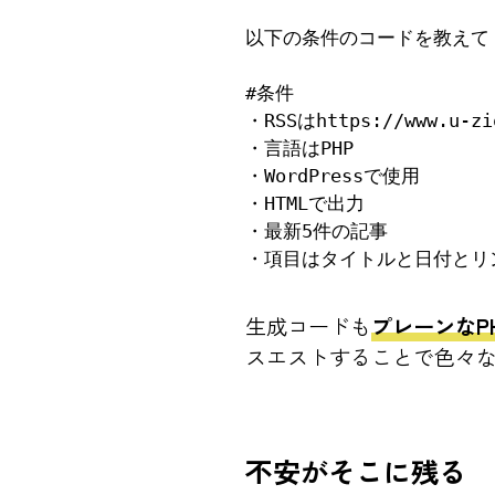
以下の条件のコードを教えて

#条件

・RSSはhttps://www.u-ziq
・言語はPHP

・WordPressで使用

・HTMLで出力

・最新5件の記事

・項目はタイトルと日付とリ
生成コードも
プレーンなP
スエストすることで色々
不安がそこに残る