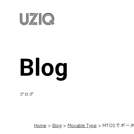
UZIQ
Blog
ブログ
Home
Blog
Movable Type
MTOSでポー