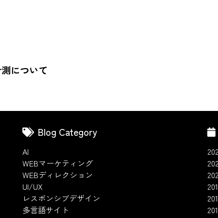
計測について
Blog Category
AI
20
WEBマーケティング
20
WEBディレクション
20
UI/UX
201
レスポンシブデザイン
20
多言語サイト
201