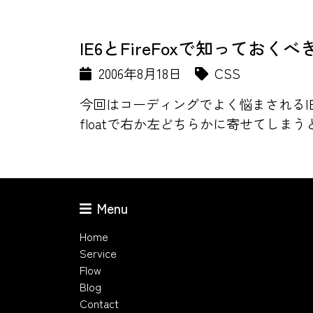
IE6とFireFoxで知っておくべ
2006年8月18日
CSS
今回はコーディングでよく悩まされるIE6
floatで右か左どちらかに寄せてしまうと、
Menu
Home
Service
Flow
Blog
Contact