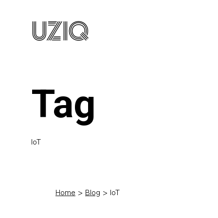
UZIQ
Tag
IoT
Home
Blog
IoT