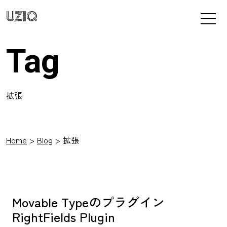
UZIQ
Tag
拡張
Home
Blog
拡張
Movable Typeのプラグイン
RightFields Plugin