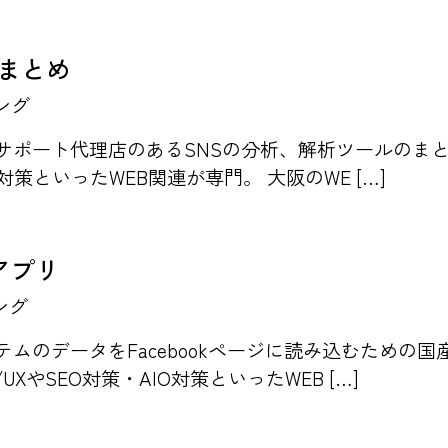
のまとめ
ング
にサポート代理店のあるSNSの分析、解析ツールのまと
O対策といったWEB関連が専門。 大阪のWE […]
kアプリ
ング
ムのデータをFacebookページに読み込むための国産
XやSEO対策・AIO対策といったWEB […]