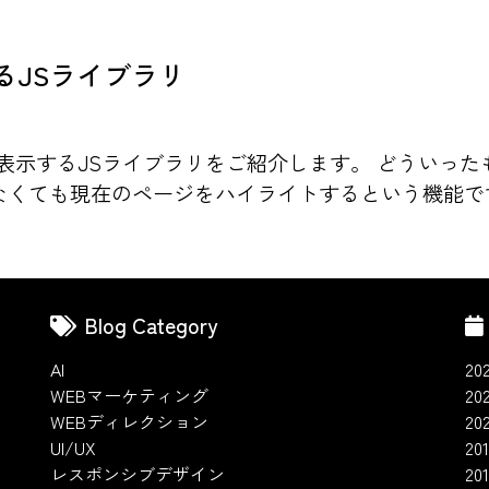
るJSライブラリ
在位置を表示するJSライブラリをご紹介します。 どうい
なくても現在のページをハイライトするという機能です。
Blog Category
AI
20
WEBマーケティング
20
WEBディレクション
20
UI/UX
201
レスポンシブデザイン
20