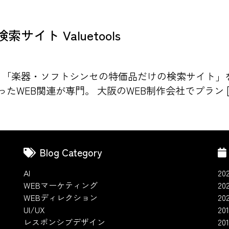
イト Valuetools
して「楽器・ソフトシンセの特価品だけの検索サイト」
いったWEB関連が専門。 大阪のWEB制作会社でプラン [
Blog Category
AI
20
WEBマーケティング
20
WEBディレクション
20
UI/UX
201
レスポンシブデザイン
20